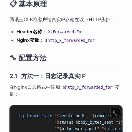
📋 基本原理
腾讯云CLB将客户端真实IP存储在以下HTTP头部：
Header名称
：
X-Forwarded-For
Nginx变量
：
$http_x_forwarded_for
🔧 配置方法
方法一：日志记录真实IP
在Nginx日志格式中添加
变
$http_x_forwarded_for
量：
log_format main
 '$
remote_addr
 - $
remote_user
 [$
t
                '$
status
 $
body_bytes_sent
 "$
http
                '"$
http_user_agent
" "$
http_x_for