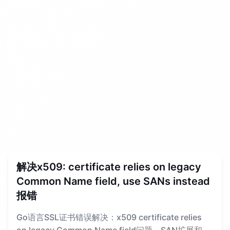
文章列表
解决x509: certificate relies on legacy
Common Name field, use SANs instead
报错
Go语言SSL证书错误解决：x509 certificate relies